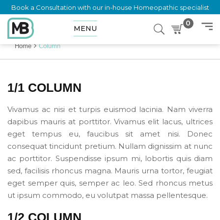
Book a Consultation with our in-house Homeopathic specialist
0
MENU
Home
Column
1/1 COLUMN
Vivamus ac nisi et turpis euismod lacinia. Nam viverra
dapibus mauris at porttitor. Vivamus elit lacus, ultrices
eget tempus eu, faucibus sit amet nisi. Donec
consequat tincidunt pretium. Nullam dignissim at nunc
ac porttitor. Suspendisse ipsum mi, lobortis quis diam
sed, facilisis rhoncus magna. Mauris urna tortor, feugiat
eget semper quis, semper ac leo. Sed rhoncus metus
ut ipsum commodo, eu volutpat massa pellentesque.
1/2 COLUMN