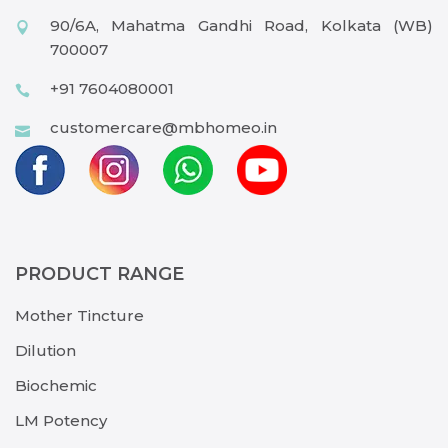
90/6A, Mahatma Gandhi Road, Kolkata (WB)
700007
+91 7604080001
customercare@mbhomeo.in
PRODUCT RANGE
Mother Tincture
Dilution
Biochemic
LM Potency